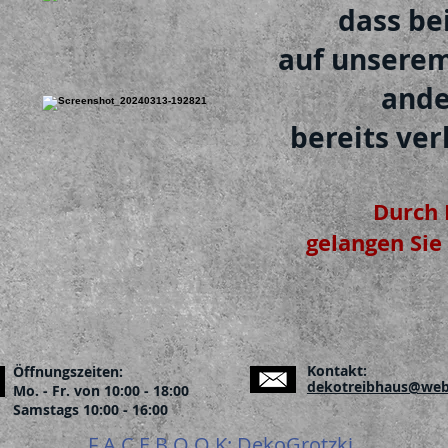
dass be
auf unserem
ande
bereits ver
Durch 
gelangen Sie 
Kontakt:
Öffnungszeiten:
dekotreibhaus@web
Mo. - Fr. von 10:00 - 18:00
Samstags 10:00 - 16:00
F A C E B O O K: DekoGrotzki