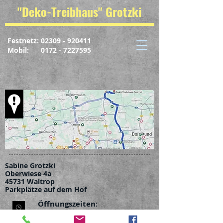
"Deko-Treibhaus" Grotzki
Festnetz:
02309 - 920411
Mobil: 0172 - 7227595
Sabine Grotzki
Oberwiese 4a
45731 Waltrop
Parkplätze auf dem Hof
Öffnungszeiten:
Mo. - Fr. von 10:00 - 18:00